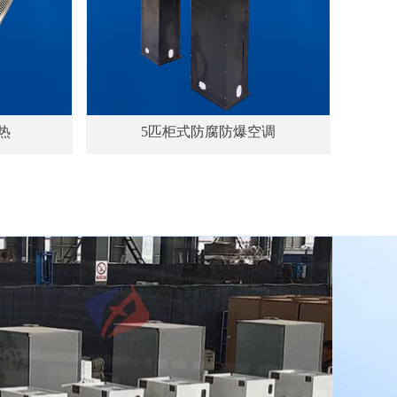
热
5匹柜式防腐防爆空调