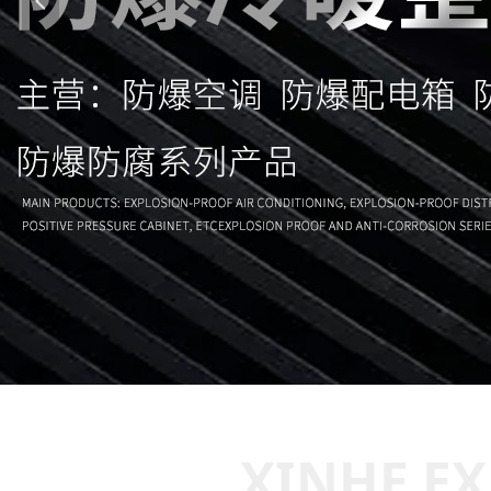
넳
XINHE EX