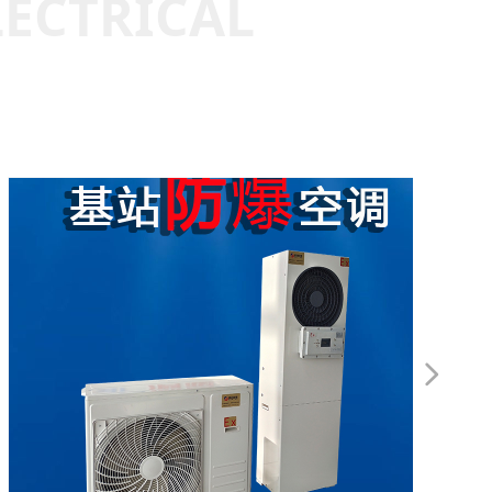
LECTRICAL
넲