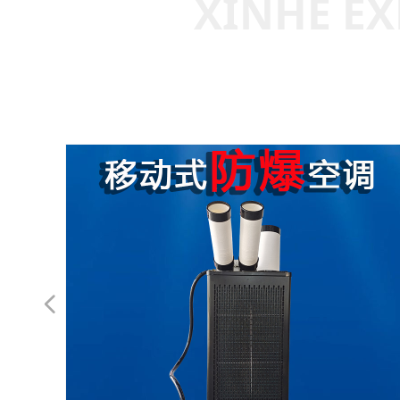
XINHE EX
넳