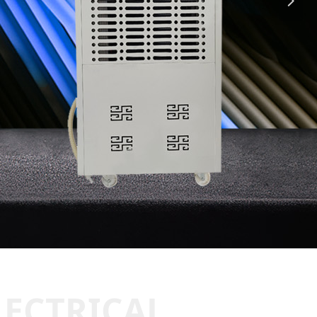
넲
LECTRICAL