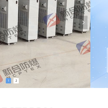
넲
1
2